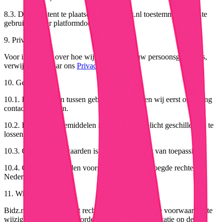
8.3. Door content te plaatsen geeft u Bidz.nl toestemming deze te
gebruiken voor platformdoeleinden.
9. Privacy
Voor informatie over hoe wij omgaan met uw persoonsgegevens,
verwijzen wij naar ons
Privacybeleid
.
10. Geschillen
10.1. Bij geschillen tussen gebruikers adviseren wij eerst onderling
contact op te nemen.
10.2. Bidz.nl kan bemiddelen maar is niet verplicht geschillen op te
lossen.
10.3. Op deze voorwaarden is Nederlands recht van toepassing.
10.4. Geschillen worden voorgelegd aan de bevoegde rechter in
Nederland.
11. Wijzigingen
Bidz.nl behoudt zich het recht voor deze algemene voorwaarden te
wijzigen. Wijzigingen worden van kracht na publicatie op de