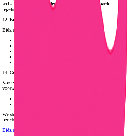
website. Gebruikers worden geadviseerd de voorwaarden
regelmatig te raadplegen.
12. Bedrijfsgegevens
Bidz.nl wordt geëxploiteerd door:
Bedrijfsnaam:
Allweb Marketing
KvK-nummer:
62967398
BTW-nummer:
NL001795460B66
E-mail:
info@bidz.nl
Website:
www.bidz.nl
13. Contact
Voor vragen, klachten of opmerkingen over deze algemene
voorwaarden kunt u contact met ons opnemen:
E-mail:
info@bidz.nl
Website:
Contact pagina
We streven ernaar om binnen 2 werkdagen te reageren op uw
bericht.
Bidz.nl