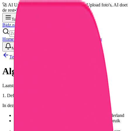
🚀 AI Upload: Veiling online in 30 seconden
•
Upload foto's, AI doet
de rest
•
Probeer nu gratis →
Toggle menu
Bidz.nl
Home
Hoe het werkt
Thema's
Badges
Product uploaden
Inloggen
Notificaties
Toggle theme
Terug naar home
Algemene Voorwaarden
Laatst bijgewerkt:
7 augustus 2026
1. Definities
In deze algemene voorwaarden wordt verstaan onder:
Bidz.nl:
Het online veilingplatform, gevestigd in Nederland
Gebruiker:
Elke natuurlijke of rechtspersoon die gebruik
maakt van Bidz.nl