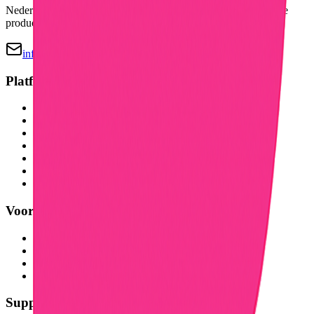
Nederlands online veilingplatform voor tweedehands en nieuwe
producten.
info@bidz.nl
Platform
Hoe het werkt
Thema's
Mijn Badges
Badge Encyclopedia
Leaderboard
Product uploaden
Mijn profiel
Voor Bedrijven
Bidz Business
Prijzen & Abonnementen
Verkopers
Business Dashboard
Support