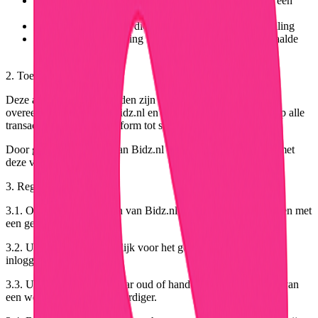
Verkoper:
De gebruiker die een product aanbiedt via een
veiling
Bieder:
De gebruiker die een bod uitbrengt op een veiling
Veiling:
Een aanbieding van een product met een bepaalde
looptijd
2. Toepasselijkheid
Deze algemene voorwaarden zijn van toepassing op alle
overeenkomsten tussen Bidz.nl en haar gebruikers, alsmede op alle
transacties die via het platform tot stand komen.
Door gebruik te maken van Bidz.nl verklaart u zich akkoord met
deze voorwaarden.
3. Registratie en Account
3.1. Om gebruik te maken van Bidz.nl dient u zich te registreren met
een geldig e-mailadres.
3.2. U bent verantwoordelijk voor het geheimhouden van uw
inloggegevens.
3.3. U bent minimaal 18 jaar oud of handelt met toestemming van
een wettelijke vertegenwoordiger.