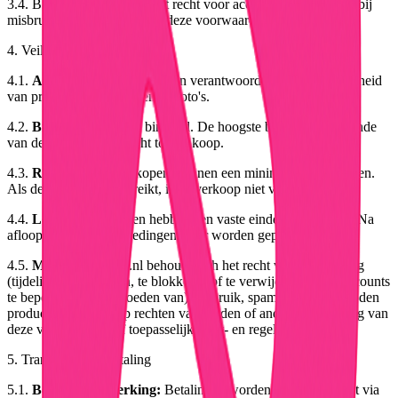
3.4. Bidz.nl behoudt zich het recht voor accounts te blokkeren bij
misbruik of overtreding van deze voorwaarden.
4. Veilingen
4.1.
Aanbieden:
Verkopers zijn verantwoordelijk voor de juistheid
van productbeschrijvingen en foto's.
4.2.
Bieden:
Een bod is bindend. De hoogste bieder aan het einde
van de veiling is verplicht tot aankoop.
4.3.
Reserveprijs:
Verkopers kunnen een minimumprijs instellen.
Als deze niet wordt bereikt, is de verkoop niet verplicht.
4.4.
Looptijd:
Veilingen hebben een vaste einddatum en -tijd. Na
afloop kunnen geen biedingen meer worden geplaatst.
4.5.
Moderatie:
Bidz.nl behoudt zich het recht voor een veiling
(tijdelijk) te verbergen, te blokkeren of te verwijderen en/of accounts
te beperken bij (vermoeden van) misbruik, spam, fraude, verboden
producten, inbreuk op rechten van derden of andere overtreding van
deze voorwaarden of toepasselijke wet- en regelgeving.
5. Transacties en Betaling
5.1.
Betalingsverwerking:
Betalingen worden veilig verwerkt via