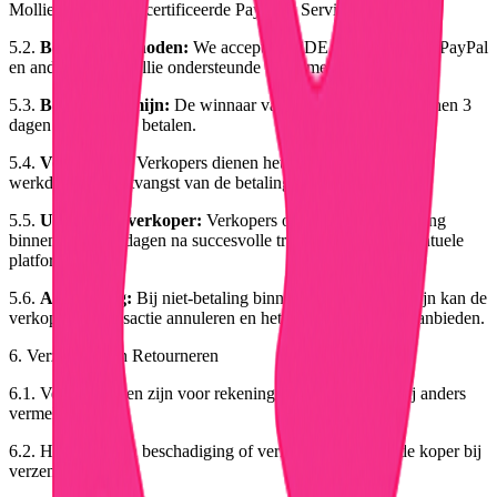
Mollie B.V., een gecertificeerde Payment Service Provider.
5.2.
Betalingsmethoden:
We accepteren iDEAL, creditcard, PayPal
en andere door Mollie ondersteunde betaalmethoden.
5.3.
Betalingstermijn:
De winnaar van een veiling dient binnen 3
dagen na afloop te betalen.
5.4.
Verzending:
Verkopers dienen het product binnen 3
werkdagen na ontvangst van de betaling te verzenden.
5.5.
Uitbetaling verkoper:
Verkopers ontvangen hun betaling
binnen 1-2 werkdagen na succesvolle transactie, minus eventuele
platformkosten.
5.6.
Annulering:
Bij niet-betaling binnen de gestelde termijn kan de
verkoper de transactie annuleren en het product opnieuw aanbieden.
6. Verzending en Retourneren
6.1. Verzendkosten zijn voor rekening van de koper, tenzij anders
vermeld.
6.2. Het risico van beschadiging of verlies gaat over op de koper bij
verzending.