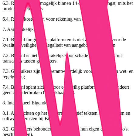
6.3. Retourneren is mogelijk binnen 14 dagen na ontvangst, mits het
product ongebruikt is.
6.4. Retourkosten zijn voor rekening van de koper.
7. Aansprakelijkheid
7.1. Bidz.nl fungeert als platform en is niet aansprakelijk voor de
kwaliteit, veiligheid of legaliteit van aangeboden producten.
7.2. Bidz.nl is niet aansprakelijk voor schade voortvloeiend uit
transacties tussen gebruikers.
7.3. Gebruikers zijn zelf verantwoordelijk voor naleving van wet- en
regelgeving.
7.4. Bidz.nl spant zich in voor een veilig platform maar garandeert
geen ononderbroken beschikbaarheid.
8. Intellectueel Eigendom
8.1. Alle rechten op het platform, inclusief teksten, afbeeldingen en
software, berusten bij Bidz.nl.
8.2. Gebruikers behouden de rechten op hun eigen content (foto's,
beschrijvingen).