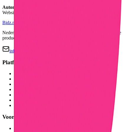
Autoriteit Persoonsgegevens
Website:
autoriteitpersoonsgegevens.nl
Bidz.nl
Nederlands online veilingplatform voor tweedehands en nieuwe
producten.
info@bidz.nl
Platform
Hoe het werkt
Thema's
Mijn Badges
Badge Encyclopedia
Leaderboard
Product uploaden
Mijn profiel
Voor Bedrijven
Bidz Business