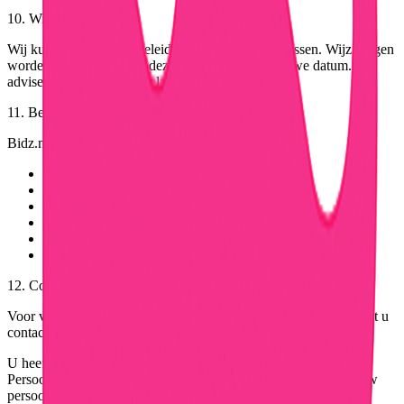
10. Wijzigingen
Wij kunnen dit privacybeleid van tijd tot tijd aanpassen. Wijzigingen
worden gepubliceerd op deze pagina met een nieuwe datum. Wij
adviseren u dit beleid regelmatig te raadplegen.
11. Bedrijfsgegevens
Bidz.nl wordt geëxploiteerd door:
Bedrijfsnaam:
Allweb Marketing
KvK-nummer:
62967398
BTW-nummer:
NL001795460B66
E-mail:
info@bidz.nl
Privacy vragen:
privacy@bidz.nl
Website:
www.bidz.nl
12. Contact en Klachten
Voor vragen over dit privacybeleid of uw persoonsgegevens kunt u
contact opnemen via privacy@bidz.nl.
U heeft ook het recht een klacht in te dienen bij de Autoriteit
Persoonsgegevens als u vindt dat wij niet correct omgaan met uw
persoonsgegevens.