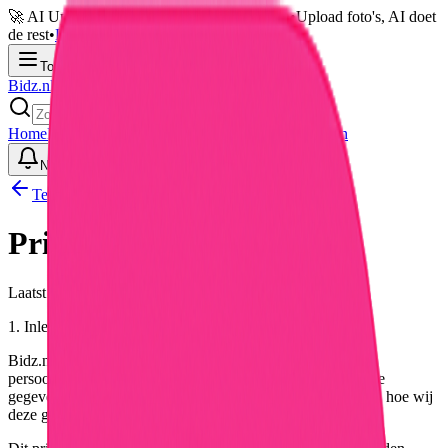
🚀 AI Upload: Veiling online in 30 seconden
•
Upload foto's, AI doet
de rest
•
Probeer nu gratis →
Toggle menu
Bidz.nl
Home
Hoe het werkt
Thema's
Badges
Product uploaden
Inloggen
Notificaties
Toggle theme
Terug naar home
Privacybeleid
Laatst bijgewerkt:
6 augustus 2026
1. Inleiding
Bidz.nl hecht grote waarde aan de bescherming van uw
persoonsgegevens. In dit privacybeleid leggen wij uit welke
gegevens wij verzamelen, waarom wij deze verzamelen, en hoe wij
deze gebruiken en beschermen.