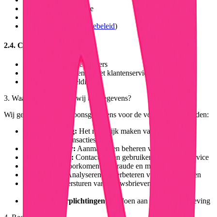
Browser type en versie
Apparaatinformatie
Cookies (zie ons
cookiebeleid
)
2.4. Communicatie
Berichten tussen gebruikers
E-mailcorrespondentie met klantenservice
Notificaties en meldingen
3. Waarvoor gebruiken wij uw gegevens?
Wij gebruiken uw persoonsgegevens voor de volgende doeleinden:
Dienstverlening:
Het mogelijk maken van veilingen,
biedingen en transacties
Accountbeheer:
Aanmaken en beheren van uw account
Communicatie:
Contact tussen gebruikers en klantenservice
Beveiliging:
Voorkomen van fraude en misbruik
Verbetering:
Analyseren en verbeteren van onze diensten
Marketing:
Versturen van nieuwsbrieven (met uw
toestemming)
Wettelijke verplichtingen:
Voldoen aan wet- en regelgeving