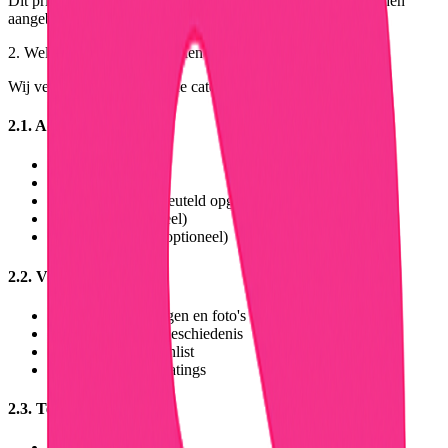
Dit privacybeleid is van toepassing op alle diensten die worden
aangeboden via Bidz.nl.
2. Welke gegevens verzamelen wij?
Wij verzamelen de volgende categorieën persoonsgegevens:
2.1. Accountgegevens
Naam
E-mailadres
Wachtwoord (versleuteld opgeslagen)
Profielfoto (optioneel)
Telefoonnummer (optioneel)
2.2. Veilinggegevens
Productbeschrijvingen en foto's
Biedingen en biedgeschiedenis
Favorieten en watchlist
Beoordelingen en ratings
2.3. Technische gegevens
IP-adres