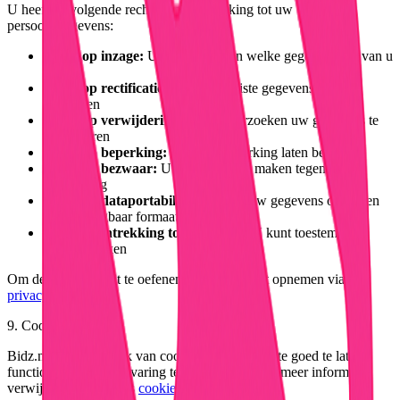
U heeft de volgende rechten met betrekking tot uw
persoonsgegevens:
Recht op inzage:
U kunt opvragen welke gegevens wij van u
hebben
Recht op rectificatie:
U kunt onjuiste gegevens laten
corrigeren
Recht op verwijdering:
U kunt verzoeken uw gegevens te
verwijderen
Recht op beperking:
U kunt verwerking laten beperken
Recht op bezwaar:
U kunt bezwaar maken tegen
verwerking
Recht op dataportabiliteit:
U kunt uw gegevens opvragen
in een gangbaar formaat
Recht op intrekking toestemming:
U kunt toestemming
altijd intrekken
Om deze rechten uit te oefenen, kunt u contact opnemen via
privacy@bidz.nl
9. Cookies
Bidz.nl maakt gebruik van cookies om de website goed te laten
functioneren en uw ervaring te verbeteren. Voor meer informatie
verwijzen wij naar ons
cookiebeleid
.