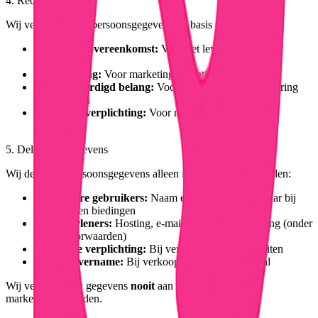
4. Rechtsgrondslag
Wij verwerken uw persoonsgegevens op basis van:
Uitvoering overeenkomst:
Voor het leveren van onze
diensten
Toestemming:
Voor marketing en optionele functies
Gerechtvaardigd belang:
Voor beveiliging en verbetering
van diensten
Wettelijke verplichting:
Voor naleving van wet- en
regelgeving
5. Delen van gegevens
Wij delen uw persoonsgegevens alleen in de volgende gevallen:
Met andere gebruikers:
Naam en rating zijn zichtbaar bij
veilingen en biedingen
Dienstverleners:
Hosting, e-mail, betalingsverwerking (onder
strikte voorwaarden)
Wettelijke verplichting:
Bij verzoeken van autoriteiten
Bedrijfsovername:
Bij verkoop of fusie van Bidz.nl
Wij verkopen uw gegevens
nooit
aan derden voor
marketingdoeleinden.