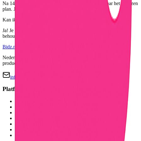
Na 14 dagen wordt je automatisch doorgeschakeld naar het gekozen
plan. Je kunt op elk moment annuleren zonder kosten.
Kan ik mijn consumer account behouden?
Ja! Je business account is een upgrade van je huidige account. Je
behoudt al je data, ratings en reviews.
Bidz.nl
Nederlands online veilingplatform voor tweedehands en nieuwe
producten.
info@bidz.nl
Platform
Hoe het werkt
Thema's
Mijn Badges
Badge Encyclopedia
Leaderboard
Product uploaden
Mijn profiel