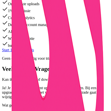
Onbeperkte uploads
1% commissie
Custom analytics
Dedicated account manager
API toegang
White label optie
bulk_upload
Start 14 dagen gratis
Geen creditcard nodig voor trial
Veelgestelde Vragen
Kan ik later upgraden of downgraden?
Ja! Je kunt op elk moment upgraden of downgraden. Bij een
upgrade betaal je direct het verschil. Bij een downgrade gaat de
wijziging in aan het einde van je huidige periode.
Wat gebeurt er na de gratis trial?