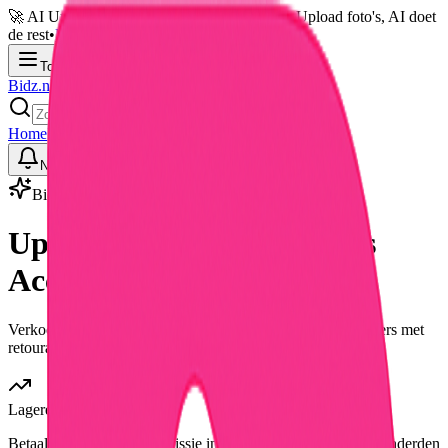
🚀 AI Upload: Veiling online in 30 seconden
•
Upload foto's, AI doet
de rest
•
Probeer nu gratis →
Toggle menu
Bidz.nl
Home
Hoe het werkt
Thema's
Badges
Product uploaden
Inloggen
Notificaties
Toggle theme
Bidz Business
Upgrade naar een
Business
Account
Verkoop meer, betaal minder commissie. Perfect voor retailers met
retourartikelen en overstock.
Lagere Commissie
Betaal slechts 1-3% commissie in plaats van 5%. Bespaar honderden