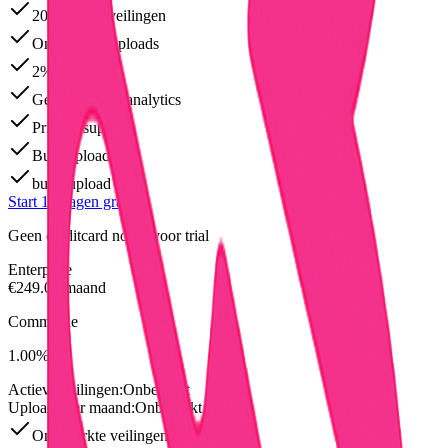
200 actieve veilingen
Onbeperkte uploads
2% commissie
Geavanceerde analytics
Priority support
Bulk upload tool
bulk_upload
Start 14 dagen gratis
Geen creditcard nodig voor trial
Enterprise
€
249.00
/maand
Commissie
1.00
%
Actieve veilingen:
Onbeperkt
Uploads per maand:
Onbeperkt
Onbeperkte veilingen