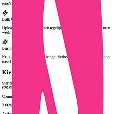
euro's per maand!
Bulk Upload
Upload honderden producten tegelijk via CSV/Excel. Bespaar uren
werk!
Business Badge
Krijg een verified business badge. Verhoog vertrouwen en verkoop
meer!
Kies je plan
Starter
€
29.95
/maand
Commissie
3.00
%
Actieve veilingen:
50