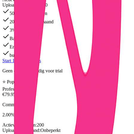
Uploads per maand:
200
50 actieve veilingen
200 uploads per maand
3% commissie
Basis analytics
Email support
bulk_upload
Start 14 dagen gratis
Geen creditcard nodig voor trial
⭐ Populair
Professional
€
79.95
/maand
Commissie
2.00
%
Actieve veilingen:
200
Uploads per maand:
Onbeperkt