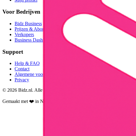
Voor Bedrijven
Bidz Business
Prijzen & Abonnementen
Verkopers
Business Dashboard
Support
Help & FAQ
Contact
Algemene voorwaarden
Privacy
©
2026
Bidz.nl. Alle rechten voorbehouden.
Gemaakt met ❤️ in Nederland