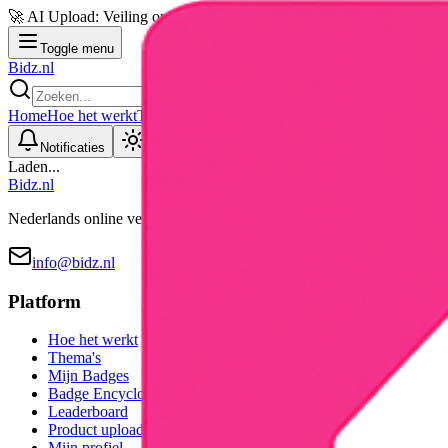
🚀 AI Upload: Veiling online in 30 seconden
•
Upload foto's, AI doet d
Toggle menu
Bidz.nl
Home
Hoe het werkt
Thema's
Badges
Product uploaden
Inloggen
Notificaties
Toggle theme
Laden...
Bidz.nl
Nederlands online veilingplatform voor tweedehands en nieuwe prod
info@bidz.nl
Platform
Hoe het werkt
Thema's
Mijn Badges
Badge Encyclopedia
Leaderboard
Product uploaden
Mijn profiel