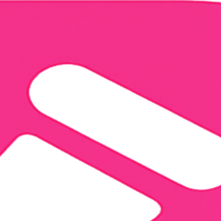
e rest
•
Probeer nu gratis →
ucten.